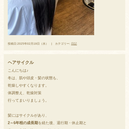
投稿日:2025年02月19日（水） | カテゴリー:
日記
ヘアサイクル
こんにちは♪
冬は、肌や頭皮・髪の状態も、
乾燥しやすくなります。
体調整え、乾燥対策
行ってまいりましょう。
髪にはサイクルがあり、
2～6年程の成長期
を経た後、退行期・休止期と