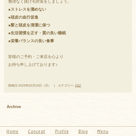
無理なく抜け毛対策をしましょう。
●
ストレスを溜めない
●
頭皮の血行促進
●
髪と頭皮を清潔に保つ
●
生活習慣を正す・質の良い睡眠
●
栄養バランスの良い食事
皆様のご予約・ご来店を心より
お待ち申し上げております♪
投稿日:2025年02月10日（月） | カテゴリー:
日記
Archive
Home
Concept
Profile
Blog
Menu