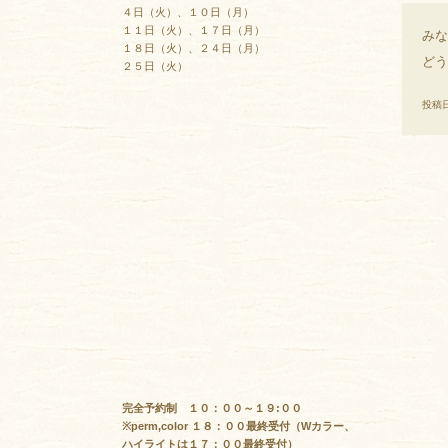
４日（火）、１０日（月）
１１日（火）、１７日（月）
みな
１８日（火）、２４日（月）
どう
２５日（火）
投稿日
完全予約制 １０：００～１９:００
※perm,color １８：００最終受付（Wカラー、
ハイライトは１７：００最終受付）