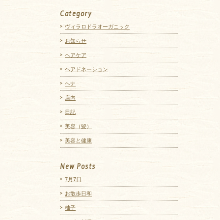
Category
ヴィラロドラオーガニック
お知らせ
ヘアケア
ヘアドネーション
ヘナ
店内
日記
美容（髪）
美容と健康
New Posts
7月7日
お散歩日和
柚子