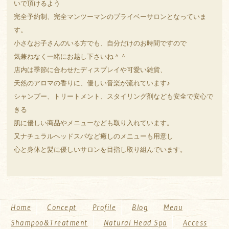
いで頂けるよう
完全予約制、完全マンツーマンのプライベーサロンとなっていま
す。
小さなお子さんのいる方でも、自分だけのお時間ですので
気兼ねなく一緒にお越し下さいね＾＾
店内は季節に合わせたディスプレイや可愛い雑貨、
天然のアロマの香りに、優しい音楽が流れています♪
シャンプー、トリートメント、スタイリング剤なども安全で安心で
きる
肌に優しい商品やメニューなども取り入れています。
又ナチュラルヘッドスパなど癒しのメニューも用意し
心と身体と髪に優しいサロンを目指し取り組んでいます。
Home
Concept
Profile
Blog
Menu
Shampoo&Treatment
Natural Head Spa
Access