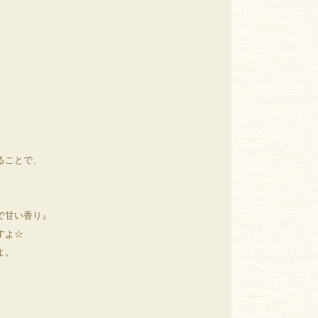
。
ることで、
で甘い香り』
すよ☆
よ。