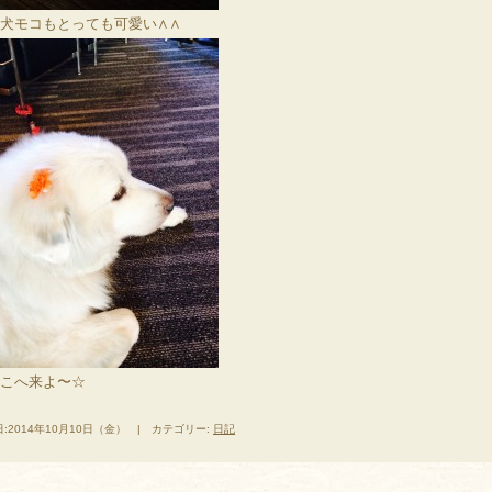
犬モコもとっても可愛い∧∧
こへ来よ〜☆
:2014年10月10日（金） | カテゴリー:
日記