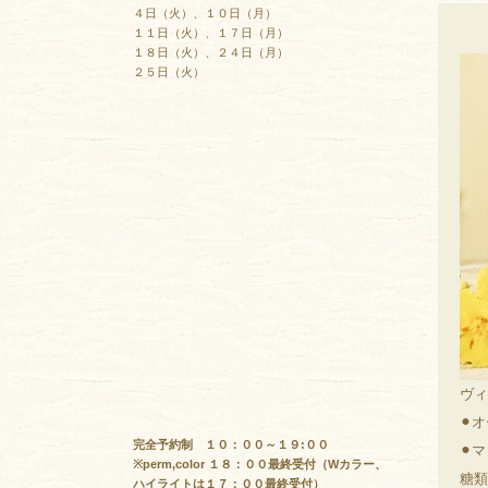
４日（火）、１０日（月）
１１日（火）、１７日（月）
１８日（火）、２４日（月）
２５日（火）
ヴィ
⚫︎
完全予約制 １０：００～１９:００
⚫︎
※perm,color １８：００最終受付（Wカラー、
糖類
ハイライトは１７：００最終受付）