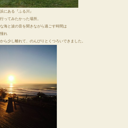
浜にある『ふる川』
行ってみたかった場所。
な海と波の音を聞きながら過ごす時間は
憧れ
から少し離れて、のんびりとくつろいできました。