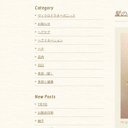
Category
髪の
ヴィラロドラオーガニック
お知らせ
ヘアケア
ヘアドネーション
ヘナ
店内
日記
美容（髪）
美容と健康
New Posts
7月7日
お散歩日和
柚子
ヘッ