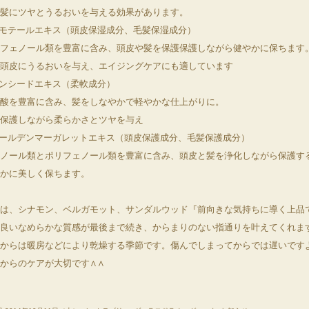
髪にツヤとうるおいを与える効果があります。
イモテールエキス（頭皮保湿成分、毛髪保湿成分）
フェノール類を豊富に含み、頭皮や髪を保護保護しながら健やかに保ちます
頭皮にうるおいを与え、エイジングケアにも適しています
リンシードエキス（柔軟成分）
酸を豊富に含み、髪をしなやかで軽やかな仕上がりに。
保護しながら柔らかさとツヤを与え
ゴールデンマーガレットエキス（頭皮保護成分、毛髪保護成分）
ノール類とポリフェノール類を豊富に含み、頭皮と髪を浄化しながら保護す
かに美しく保ちます。
は、シナモン、ベルガモット、サンダルウッド『前向きな気持ちに導く上品
良いなめらかな質感が最後まで続き、からまりのない指通りを叶えてくれま
からは暖房などにより乾燥する季節です。傷んでしまってからでは遅いです
からのケアが大切です∧∧