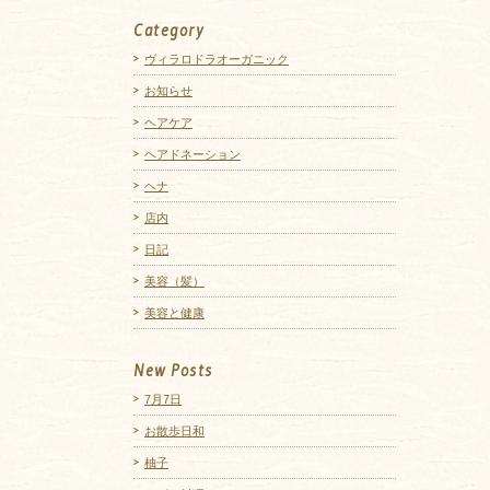
Category
ヴィラロドラオーガニック
お知らせ
ヘアケア
ヘアドネーション
ヘナ
店内
日記
美容（髪）
美容と健康
New Posts
7月7日
お散歩日和
柚子