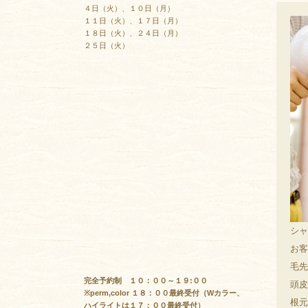
４日（火）、１０日（月）
１１日（火）、１７日（月）
１８日（火）、２４日（月）
２５日（火）
シャ
お客
毛先
完全予約制 １０：００～１９:００
頭皮
※perm,color １８：００最終受付（Wカラー、
根元
ハイライトは１７：００最終受付）