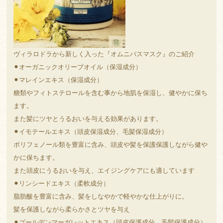
ヴィラロドラから新しく入った『オムニバスマスク』のご紹介
⚫︎オーガニックオリーブオイル（保湿成分）
⚫︎マレインエキス（保湿成分）
糖類やフィトステロールを含む事から地肌を保湿し、健やかに保ち
ます。
また髪にツヤとうるおいを与える効果があります。
⚫︎イモテールエキス（頭皮保湿成分、毛髪保湿成分）
ポリフェノール類を豊富に含み、頭皮や髪を保護保護しながら健や
かに保ちます。
また頭皮にうるおいを与え、エイジングケアにも適しています
⚫︎リンシードエキス（柔軟成分）
脂肪酸を豊富に含み、髪をしなやかで軽やかな仕上がりに。
髪を保護しながら柔らかさとツヤを与え
⚫︎ゴールデンマーガレットエキス（頭皮保護成分、毛髪保護成分）