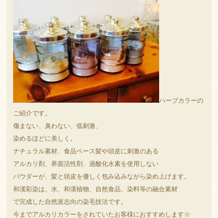
ハーブカラーの
ご紹介です。
傷まない、臭わない、低刺激、
染めるほどに美しく。
ナチュラル素材、食品ベース髪や頭皮に刺激のある
アルカリ剤、界面活性剤、過酸化水素を使用しない
パウダーが、髪と頭皮を優しく包み込みながら染め上げます。
和漢彩染は、水、和漢植物、自然食品、染料等の融合素材
で完成した自然派志向の染毛技法です。
今までアルカリカラーをされていたお客様におすすめします☆